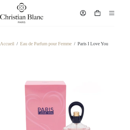
Passer
au
contenu
Panier
d’achat
Accueil
/
Eau de Parfum pour Femme
/
Paris I Love You