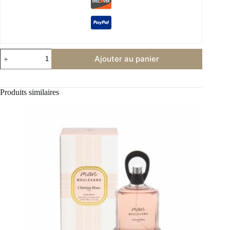
quantité
Ajouter au panier
de
Paris
I
Love
Produits similaires
You