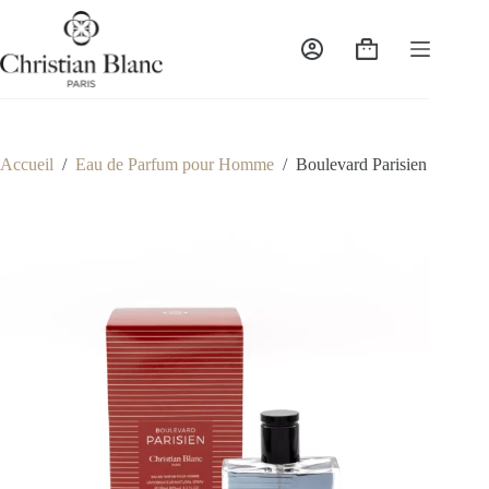
Passer
au
contenu
Panier
d’achat
Accueil
/
Eau de Parfum pour Homme
/
Boulevard Parisien