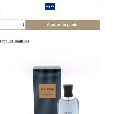
quantité
Ajouter au panier
de
Boulevard
Parisien
Produits similaires